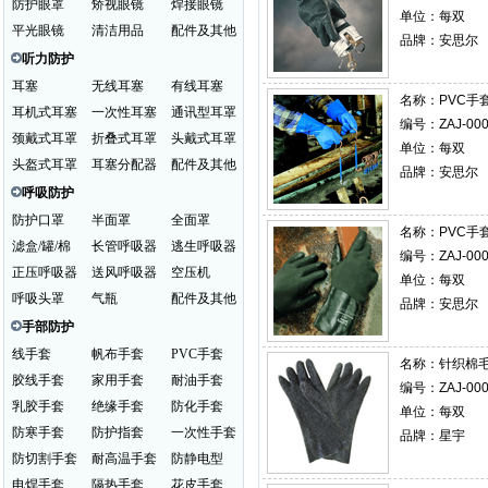
防护眼罩
矫视眼镜
焊接眼镜
单位：每双
平光眼镜
清洁用品
配件及其他
品牌：安思尔
听力防护
耳塞
无线耳塞
有线耳塞
名称：
PVC手
耳机式耳塞
一次性耳塞
通讯型耳罩
编号：ZAJ-000
颈戴式耳罩
折叠式耳罩
头戴式耳罩
单位：每双
头盔式耳罩
耳塞分配器
配件及其他
品牌：安思尔
呼吸防护
防护口罩
半面罩
全面罩
名称：
PVC手
滤盒/罐/棉
长管呼吸器
逃生呼吸器
编号：ZAJ-000
正压呼吸器
送风呼吸器
空压机
单位：每双
呼吸头罩
气瓶
配件及其他
品牌：安思尔
手部防护
线手套
帆布手套
PVC手套
名称：
针织棉毛布
胶线手套
家用手套
耐油手套
编号：ZAJ-000
乳胶手套
绝缘手套
防化手套
单位：每双
防寒手套
防护指套
一次性手套
品牌：星宇
防切割手套
耐高温手套
防静电型
电焊手套
隔热手套
花皮手套