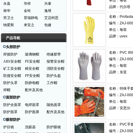
单位：每双
永嘉
华祥
兴泰
品牌：代尔塔
禄华
金铃
逸维
名称：
Profas
劳卫士
景瑞静电
艾迈柯思
编号：ZAJ-000
纳爱斯
来安之
包健
单位：每双
品牌：uvex
产品导航
头部防护
名称：
PVC 9
焊接防护
玻璃钢帽
绝缘胶带
编号：ZAJ-000
ABS安全帽
PE安全帽
报警安全帽
单位：每双
矿工安全帽
棉安全帽
消防安全帽
品牌：东亚
防撞安全帽
PP安全帽
防护头盔
防护头罩
防静电帽
工作帽
名称：
特殊手套 
焊帽
配件及其他
编号：ZAJ-000
面部防护
单位：每双
防护全面罩
电焊面罩
隔热面罩
品牌：安思尔
防护面罩
防护面屏
配件及其他
眼部防护
名称：
PVC手
护目镜
洗眼器
防护眼镜
编号：ZAJ-000