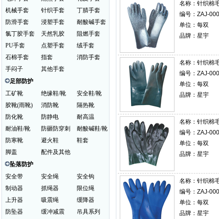
名称：
针织棉毛布
机械手套
针织手套
丁腈手套
编号：ZAJ-000
防滑手套
浸塑手套
耐酸碱手套
单位：每双
氯丁胶手套
天然乳胶
阻燃手套
品牌：星宇
PU手套
点塑手套
绒手套
石棉手套
指套
消防手套
名称：
针织棉毛布
手闷子
其他手套
编号：ZAJ-000
足部防护
单位：每双
工矿靴
绝缘鞋/靴
安全鞋/靴
品牌：星宇
胶靴(雨靴)
消防靴
隔热靴
防化靴
防静电
耐高温
名称：
针织棉毛布
耐油鞋/靴
防砸防穿刺
耐酸碱鞋/靴
编号：ZAJ-000
防寒靴
避火鞋
鞋套
单位：每双
脚盖
配件及其他
品牌：星宇
坠落防护
安全带
安全绳
安全钩
名称：
针织棉毛布
制动器
抓绳器
限位绳
编号：ZAJ-000
上升器
吸震绳
缓降器
单位：每双
防坠器
缓冲减震
吊具系列
品牌：星宇