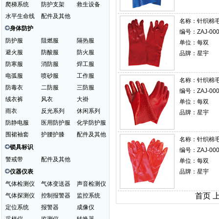
爬梯系统
防护支架
救生设备
水平生命线
配件及其他
名称：
针织棉毛布
身体防护
编号：ZAJ-000
防护服
阻燃服
隔热服
单位：每双
避火服
防酸服
防火服
品牌：星宇
防寒服
消防服
焊工服
电弧服
喷砂服
工作服
名称：
针织棉毛布
防毒衣
二防服
三防服
编号：ZAJ-000
绒衣裤
风衣
大褂
单位：每双
雨衣
反光系列
休闲系列
品牌：星宇
防静电服
医用防护服
化学防护服
围裙袖套
护腰护膝
配件及其他
名称：
针织棉毛布
锁具标识
编号：ZAJ-000
警戒带
配件及其他
单位：每双
仪器仪表
品牌：星宇
气体检测仪
气体变送器
声音检测仪
首页 
气体探测仪
控制报警器
监控系统
定位系统
报警器
成像仪