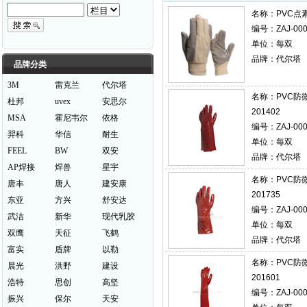
名称：
PVC点素
编号：ZAJ-000
单位：每双
品牌：代尔塔
品牌分类
3M
雷克兰
代尔塔
名称：
PVC防
杜邦
uvex
安思尔
201402
MSA
霍尼韦尔
依格
编号：ZAJ-000
羿科
华信
耐生
单位：每双
FEEL
BW
双安
品牌：代尔塔
AP焊接
焊兽
星宇
名称：
PVC防
唐丰
唐人
建安康
201735
东亚
方兴
舒安达
编号：ZAJ-000
武洁
新华
现代乳胶
单位：每双
双鹰
天征
飞鹤
品牌：代尔塔
富实
盾牌
以勒
名称：
PVC防
晨光
洪野
建设
201601
浩特
思创
高坚
编号：ZAJ-000
振兴
保尔
天安