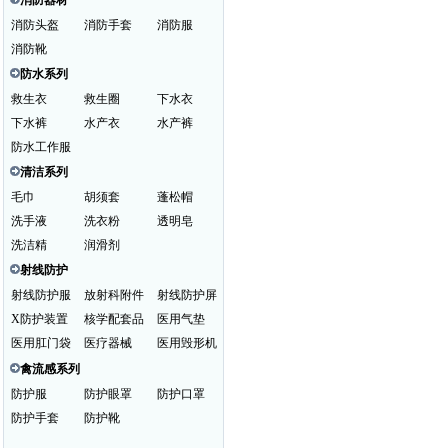
消防器材
消防头盔
消防手套
消防服
消防靴
防水系列
救生衣
救生圈
下水衣
下水裤
水产衣
水产裤
防水工作服
清洁系列
毛巾
胡须套
蓬松帽
洗手液
洗衣粉
透明皂
洗洁精
润滑剂
射线防护
射线防护服
放射科附件
射线防护屏
X防护装置
核学配套品
医用气垫
医用肛门袋
医疗器械
医用毁形机
禽流感系列
防护服
防护眼罩
防护口罩
防护手套
防护靴