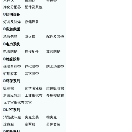
采样仪
监测仪
转换器
净化分配器
配件及其他
照明设备
灯具及防爆
存储设备
应急救援
急救包箱
防火毯
配件及其他
电力系统
电弧防护
焊接配件
其它防护
绝缘胶带
橡胶自粘带
PVC胶带
防水绝缘带
矿用胶带
其它胶带
环保系列
吸油棉
化学吸液棉
维保吸收棉
泄露应急组
工业擦拭布
多用擦拭布
无尘室擦拭布
其它
UPT系列
消防战斗服
夹克套装
棉夹克
连身服
空军服
分体套装