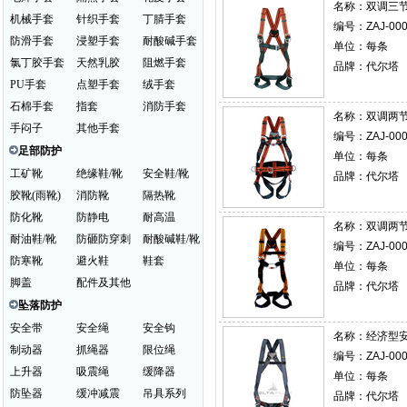
名称：
双调三节
机械手套
针织手套
丁腈手套
编号：ZAJ-000
防滑手套
浸塑手套
耐酸碱手套
单位：每条
氯丁胶手套
天然乳胶
阻燃手套
品牌：代尔塔
PU手套
点塑手套
绒手套
石棉手套
指套
消防手套
名称：
双调两节
手闷子
其他手套
编号：ZAJ-000
足部防护
单位：每条
工矿靴
绝缘鞋/靴
安全鞋/靴
品牌：代尔塔
胶靴(雨靴)
消防靴
隔热靴
防化靴
防静电
耐高温
名称：
双调两节
耐油鞋/靴
防砸防穿刺
耐酸碱鞋/靴
编号：ZAJ-000
防寒靴
避火鞋
鞋套
单位：每条
脚盖
配件及其他
品牌：代尔塔
坠落防护
安全带
安全绳
安全钩
名称：
经济型安全
制动器
抓绳器
限位绳
编号：ZAJ-000
上升器
吸震绳
缓降器
单位：每条
防坠器
缓冲减震
吊具系列
品牌：代尔塔