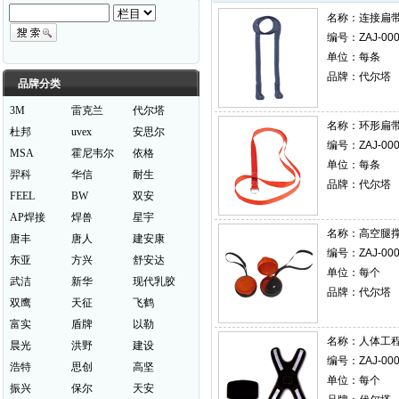
名称：
连接扁带 
编号：ZAJ-000
单位：每条
品牌：代尔塔
品牌分类
3M
雷克兰
代尔塔
名称：
环形扁带 
杜邦
uvex
安思尔
编号：ZAJ-000
MSA
霍尼韦尔
依格
单位：每条
羿科
华信
耐生
品牌：代尔塔
FEEL
BW
双安
AP焊接
焊兽
星宇
名称：
高空腿撑带
唐丰
唐人
建安康
编号：ZAJ-000
东亚
方兴
舒安达
单位：每个
武洁
新华
现代乳胶
品牌：代尔塔
双鹰
天征
飞鹤
富实
盾牌
以勒
名称：
人体工程
晨光
洪野
建设
编号：ZAJ-000
浩特
思创
高坚
单位：每个
振兴
保尔
天安