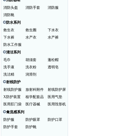
消防器材
消防头盔
消防手套
消防服
消防靴
防水系列
救生衣
救生圈
下水衣
下水裤
水产衣
水产裤
防水工作服
清洁系列
毛巾
胡须套
蓬松帽
洗手液
洗衣粉
透明皂
洗洁精
润滑剂
射线防护
射线防护服
放射科附件
射线防护屏
X防护装置
核学配套品
医用气垫
医用肛门袋
医疗器械
医用毁形机
禽流感系列
防护服
防护眼罩
防护口罩
防护手套
防护靴