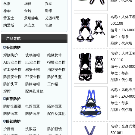
品牌：代尔塔
永嘉
华祥
兴泰
禄华
金铃
逸维
名称：
人体工
劳卫士
景瑞静电
艾迈柯思
501109
纳爱斯
来安之
包健
编号：ZAJ-000
单位：每条
产品导航
品牌：代尔塔
头部防护
名称：
人体工
焊接防护
玻璃钢帽
绝缘胶带
501110
ABS安全帽
PE安全帽
报警安全帽
编号：ZAJ-000
矿工安全帽
棉安全帽
消防安全帽
单位：每条
防撞安全帽
PP安全帽
防护头盔
品牌：代尔塔
防护头罩
防静电帽
工作帽
名称：
风电专用
焊帽
配件及其他
编号：ZAJ-000
面部防护
单位：每条
防护全面罩
电焊面罩
隔热面罩
品牌：代尔塔
防护面罩
防护面屏
配件及其他
眼部防护
名称：
全身式救
护目镜
洗眼器
防护眼镜
501081