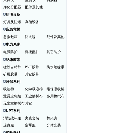
采样仪
监测仪
转换器
净化分配器
配件及其他
照明设备
灯具及防爆
存储设备
应急救援
急救包箱
防火毯
配件及其他
电力系统
电弧防护
焊接配件
其它防护
绝缘胶带
橡胶自粘带
PVC胶带
防水绝缘带
矿用胶带
其它胶带
环保系列
吸油棉
化学吸液棉
维保吸收棉
泄露应急组
工业擦拭布
多用擦拭布
无尘室擦拭布
其它
UPT系列
消防战斗服
夹克套装
棉夹克
连身服
空军服
分体套装