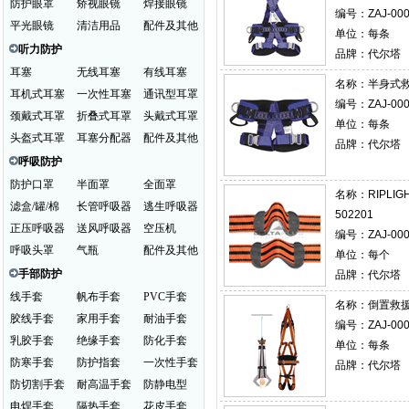
防护眼罩
矫视眼镜
焊接眼镜
编号：ZAJ-000
平光眼镜
清洁用品
配件及其他
单位：每条
听力防护
品牌：代尔塔
耳塞
无线耳塞
有线耳塞
名称：
半身式救
耳机式耳塞
一次性耳塞
通讯型耳罩
编号：ZAJ-000
颈戴式耳罩
折叠式耳罩
头戴式耳罩
单位：每条
头盔式耳罩
耳塞分配器
配件及其他
品牌：代尔塔
呼吸防护
防护口罩
半面罩
全面罩
名称：
RIPL
滤盒/罐/棉
长管呼吸器
逃生呼吸器
502201
正压呼吸器
送风呼吸器
空压机
编号：ZAJ-000
呼吸头罩
气瓶
配件及其他
单位：每个
手部防护
品牌：代尔塔
线手套
帆布手套
PVC手套
名称：
倒置救援
胶线手套
家用手套
耐油手套
编号：ZAJ-000
乳胶手套
绝缘手套
防化手套
单位：每条
防寒手套
防护指套
一次性手套
品牌：代尔塔
防切割手套
耐高温手套
防静电型
电焊手套
隔热手套
花皮手套