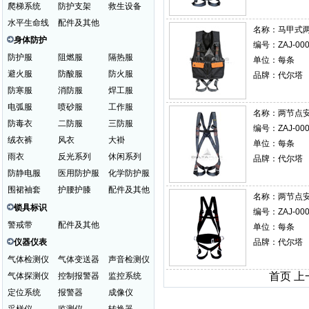
爬梯系统
防护支架
救生设备
水平生命线
配件及其他
名称：
马甲式两
身体防护
编号：ZAJ-000
防护服
阻燃服
隔热服
单位：每条
避火服
防酸服
防火服
品牌：代尔塔
防寒服
消防服
焊工服
电弧服
喷砂服
工作服
名称：
两节点安全
防毒衣
二防服
三防服
编号：ZAJ-000
绒衣裤
风衣
大褂
单位：每条
雨衣
反光系列
休闲系列
品牌：代尔塔
防静电服
医用防护服
化学防护服
围裙袖套
护腰护膝
配件及其他
名称：
两节点安全
锁具标识
编号：ZAJ-000
警戒带
配件及其他
单位：每条
仪器仪表
品牌：代尔塔
气体检测仪
气体变送器
声音检测仪
首页 
气体探测仪
控制报警器
监控系统
定位系统
报警器
成像仪