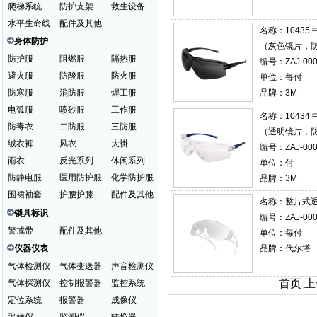
爬梯系统
防护支架
救生设备
水平生命线
配件及其他
名称：
1043
身体防护
（灰色镜片，
防护服
阻燃服
隔热服
编号：ZAJ-000
避火服
防酸服
防火服
单位：每付
防寒服
消防服
焊工服
品牌：3M
电弧服
喷砂服
工作服
名称：
1043
防毒衣
二防服
三防服
（透明镜片，
绒衣裤
风衣
大褂
编号：ZAJ-000
雨衣
反光系列
休闲系列
单位：付
防静电服
医用防护服
化学防护服
品牌：3M
围裙袖套
护腰护膝
配件及其他
名称：
整片式透
锁具标识
编号：ZAJ-000
警戒带
配件及其他
单位：每付
仪器仪表
品牌：代尔塔
气体检测仪
气体变送器
声音检测仪
首页 
气体探测仪
控制报警器
监控系统
定位系统
报警器
成像仪