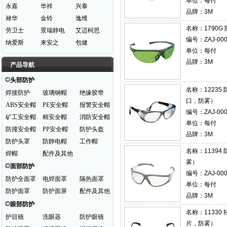
单位：每付
永嘉
华祥
兴泰
品牌：3M
禄华
金铃
逸维
名称：
1790
劳卫士
景瑞静电
艾迈柯思
编号：ZAJ-000
纳爱斯
来安之
包健
单位：每付
品牌：3M
产品导航
头部防护
名称：
1223
焊接防护
玻璃钢帽
绝缘胶带
口，防雾）
ABS安全帽
PE安全帽
报警安全帽
编号：ZAJ-000
矿工安全帽
棉安全帽
消防安全帽
单位：每付
防撞安全帽
PP安全帽
防护头盔
品牌：3M
防护头罩
防静电帽
工作帽
名称：
1139
焊帽
配件及其他
雾）
面部防护
编号：ZAJ-000
防护全面罩
电焊面罩
隔热面罩
单位：每付
防护面罩
防护面屏
配件及其他
品牌：3M
眼部防护
名称：
1133
护目镜
洗眼器
防护眼镜
片，防雾）