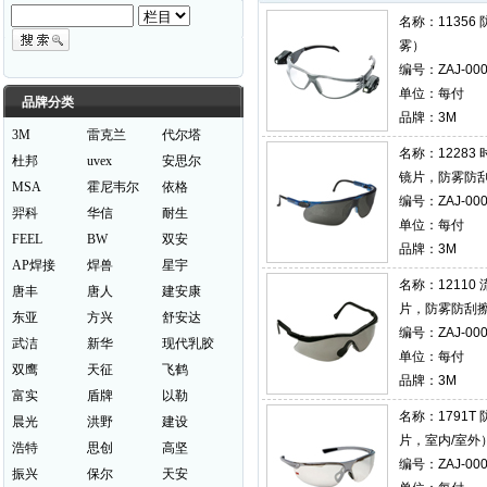
名称：
1135
雾）
编号：ZAJ-000
单位：每付
品牌分类
品牌：3M
3M
雷克兰
代尔塔
名称：
1228
杜邦
uvex
安思尔
镜片，防雾防刮
MSA
霍尼韦尔
依格
编号：ZAJ-000
羿科
华信
耐生
单位：每付
FEEL
BW
双安
品牌：3M
AP焊接
焊兽
星宇
名称：
1211
唐丰
唐人
建安康
片，防雾防刮
东亚
方兴
舒安达
编号：ZAJ-000
武洁
新华
现代乳胶
单位：每付
双鹰
天征
飞鹤
品牌：3M
富实
盾牌
以勒
名称：
1791
晨光
洪野
建设
片，室内/室外
浩特
思创
高坚
编号：ZAJ-000
振兴
保尔
天安