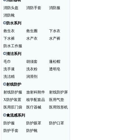
消防器材
消防头盔
消防手套
消防服
消防靴
防水系列
救生衣
救生圈
下水衣
下水裤
水产衣
水产裤
防水工作服
清洁系列
毛巾
胡须套
蓬松帽
洗手液
洗衣粉
透明皂
洗洁精
润滑剂
射线防护
射线防护服
放射科附件
射线防护屏
X防护装置
核学配套品
医用气垫
医用肛门袋
医疗器械
医用毁形机
禽流感系列
防护服
防护眼罩
防护口罩
防护手套
防护靴