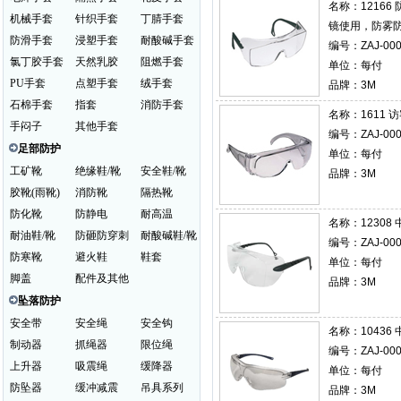
名称：
1216
机械手套
针织手套
丁腈手套
镜使用，防雾
防滑手套
浸塑手套
耐酸碱手套
编号：ZAJ-000
氯丁胶手套
天然乳胶
阻燃手套
单位：每付
PU手套
点塑手套
绒手套
品牌：3M
石棉手套
指套
消防手套
名称：
1611
手闷子
其他手套
编号：ZAJ-000
足部防护
单位：每付
工矿靴
绝缘鞋/靴
安全鞋/靴
品牌：3M
胶靴(雨靴)
消防靴
隔热靴
防化靴
防静电
耐高温
名称：
1230
耐油鞋/靴
防砸防穿刺
耐酸碱鞋/靴
编号：ZAJ-000
防寒靴
避火鞋
鞋套
单位：每付
脚盖
配件及其他
品牌：3M
坠落防护
安全带
安全绳
安全钩
名称：
1043
制动器
抓绳器
限位绳
编号：ZAJ-000
上升器
吸震绳
缓降器
单位：每付
防坠器
缓冲减震
吊具系列
品牌：3M