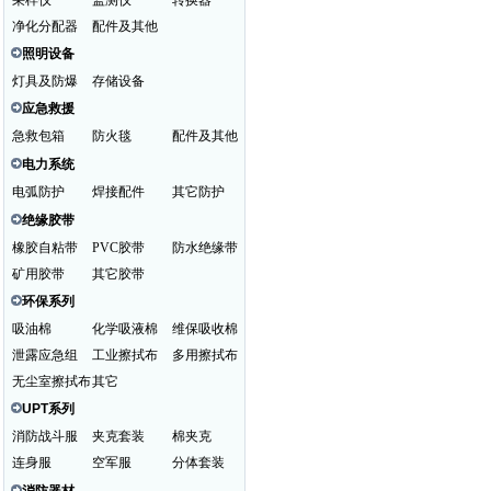
采样仪
监测仪
转换器
净化分配器
配件及其他
照明设备
灯具及防爆
存储设备
应急救援
急救包箱
防火毯
配件及其他
电力系统
电弧防护
焊接配件
其它防护
绝缘胶带
橡胶自粘带
PVC胶带
防水绝缘带
矿用胶带
其它胶带
环保系列
吸油棉
化学吸液棉
维保吸收棉
泄露应急组
工业擦拭布
多用擦拭布
无尘室擦拭布
其它
UPT系列
消防战斗服
夹克套装
棉夹克
连身服
空军服
分体套装