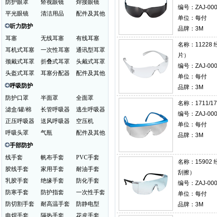
防护眼罩
矫视眼镜
焊接眼镜
编号：ZAJ-000
平光眼镜
清洁用品
配件及其他
单位：每付
听力防护
品牌：3M
耳塞
无线耳塞
有线耳塞
名称：
1122
耳机式耳塞
一次性耳塞
通讯型耳罩
片）
颈戴式耳罩
折叠式耳罩
头戴式耳罩
编号：ZAJ-000
头盔式耳罩
耳塞分配器
配件及其他
单位：每付
呼吸防护
品牌：3M
防护口罩
半面罩
全面罩
名称：
1711/
滤盒/罐/棉
长管呼吸器
逃生呼吸器
编号：ZAJ-000
正压呼吸器
送风呼吸器
空压机
单位：每付
呼吸头罩
气瓶
配件及其他
品牌：3M
手部防护
线手套
帆布手套
PVC手套
名称：
1590
胶线手套
家用手套
耐油手套
刮擦）
乳胶手套
绝缘手套
防化手套
编号：ZAJ-000
防寒手套
防护指套
一次性手套
单位：每付
防切割手套
耐高温手套
防静电型
品牌：3M
电焊手套
隔热手套
花皮手套