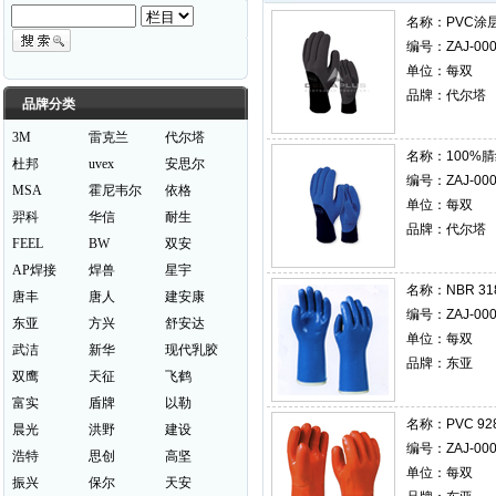
名称：
PVC涂层
编号：ZAJ-000
单位：每双
品牌：代尔塔
品牌分类
3M
雷克兰
代尔塔
名称：
100%
杜邦
uvex
安思尔
编号：ZAJ-000
MSA
霍尼韦尔
依格
单位：每双
羿科
华信
耐生
品牌：代尔塔
FEEL
BW
双安
AP焊接
焊兽
星宇
名称：
NBR 
唐丰
唐人
建安康
编号：ZAJ-000
东亚
方兴
舒安达
单位：每双
武洁
新华
现代乳胶
品牌：东亚
双鹰
天征
飞鹤
富实
盾牌
以勒
名称：
PVC 9
晨光
洪野
建设
编号：ZAJ-000
浩特
思创
高坚
单位：每双
振兴
保尔
天安