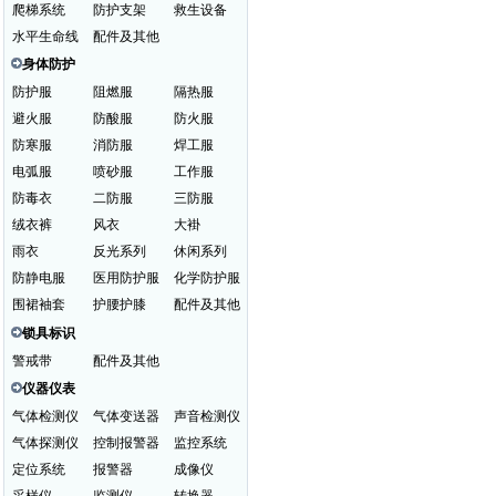
爬梯系统
防护支架
救生设备
水平生命线
配件及其他
身体防护
防护服
阻燃服
隔热服
避火服
防酸服
防火服
防寒服
消防服
焊工服
电弧服
喷砂服
工作服
防毒衣
二防服
三防服
绒衣裤
风衣
大褂
雨衣
反光系列
休闲系列
防静电服
医用防护服
化学防护服
围裙袖套
护腰护膝
配件及其他
锁具标识
警戒带
配件及其他
仪器仪表
气体检测仪
气体变送器
声音检测仪
气体探测仪
控制报警器
监控系统
定位系统
报警器
成像仪