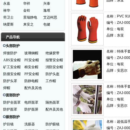
品牌：东亚
永嘉
华祥
兴泰
禄华
金铃
逸维
名称：
PVC 9
劳卫士
景瑞静电
艾迈柯思
编号：ZAJ-000
纳爱斯
来安之
包健
单位：每双
品牌：东亚
产品导航
头部防护
名称：
特殊手套 
焊接防护
玻璃钢帽
绝缘胶带
编号：ZAJ-000
ABS安全帽
PE安全帽
报警安全帽
单位：每双
矿工安全帽
棉安全帽
消防安全帽
品牌：安思尔
防撞安全帽
PP安全帽
防护头盔
防护头罩
防静电帽
工作帽
名称：
特殊手套 
焊帽
配件及其他
编号：ZAJ-000
面部防护
单位：每双
防护全面罩
电焊面罩
隔热面罩
品牌：安思尔
防护面罩
防护面屏
配件及其他
眼部防护
名称：
超低温手
护目镜
洗眼器
防护眼镜
编号：ZAJ-000