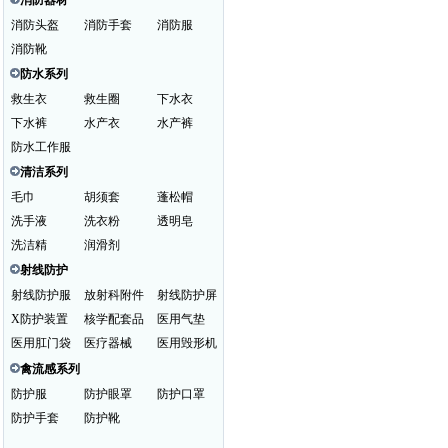
消防器材
消防头盔
消防手套
消防服
消防靴
防水系列
救生衣
救生圈
下水衣
下水裤
水产衣
水产裤
防水工作服
清洁系列
毛巾
胡须套
蓬松帽
洗手液
洗衣粉
透明皂
洗洁精
润滑剂
射线防护
射线防护服
放射科附件
射线防护屏
X防护装置
核学配套品
医用气垫
医用肛门袋
医疗器械
医用毁形机
禽流感系列
防护服
防护眼罩
防护口罩
防护手套
防护靴