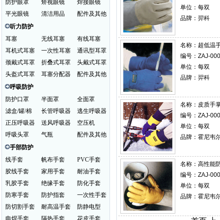
防护眼罩
矫视眼镜
焊接眼镜
单位：每双
平光眼镜
清洁用品
配件及其他
品牌：羿科
听力防护
耳塞
无线耳塞
有线耳塞
名称：
超低温
耳机式耳塞
一次性耳塞
通讯型耳罩
编号：ZAJ-000
颈戴式耳罩
折叠式耳罩
头戴式耳罩
单位：每双
头盔式耳罩
耳塞分配器
配件及其他
品牌：羿科
呼吸防护
防护口罩
半面罩
全面罩
名称：
皮质手
滤盒/罐/棉
长管呼吸器
逃生呼吸器
编号：ZAJ-000
正压呼吸器
送风呼吸器
空压机
单位：每双
呼吸头罩
气瓶
配件及其他
品牌：霍尼韦
手部防护
线手套
帆布手套
PVC手套
名称：
高性能
胶线手套
家用手套
耐油手套
编号：ZAJ-000
乳胶手套
绝缘手套
防化手套
单位：每双
防寒手套
防护指套
一次性手套
品牌：霍尼韦
防切割手套
耐高温手套
防静电型
电焊手套
隔热手套
花皮手套