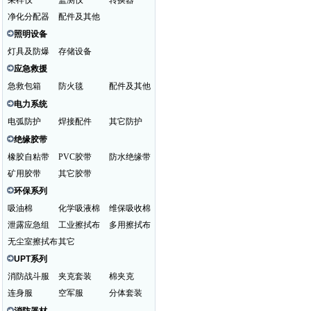
采样仪
监测仪
转换器
净化分配器
配件及其他
照明设备
灯具及防爆
存储设备
应急救援
急救包箱
防火毯
配件及其他
电力系统
电弧防护
焊接配件
其它防护
绝缘胶带
橡胶自粘带
PVC胶带
防水绝缘带
矿用胶带
其它胶带
环保系列
吸油棉
化学吸液棉
维保吸收棉
泄露应急组
工业擦拭布
多用擦拭布
无尘室擦拭布
其它
UPT系列
消防战斗服
夹克套装
棉夹克
连身服
空军服
分体套装