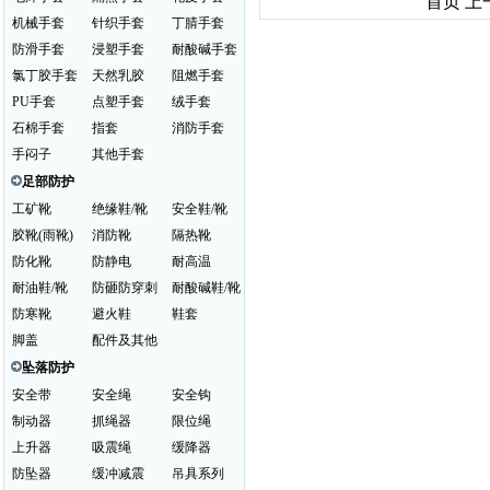
首页 上
机械手套
针织手套
丁腈手套
防滑手套
浸塑手套
耐酸碱手套
氯丁胶手套
天然乳胶
阻燃手套
PU手套
点塑手套
绒手套
石棉手套
指套
消防手套
手闷子
其他手套
足部防护
工矿靴
绝缘鞋/靴
安全鞋/靴
胶靴(雨靴)
消防靴
隔热靴
防化靴
防静电
耐高温
耐油鞋/靴
防砸防穿刺
耐酸碱鞋/靴
防寒靴
避火鞋
鞋套
脚盖
配件及其他
坠落防护
安全带
安全绳
安全钩
制动器
抓绳器
限位绳
上升器
吸震绳
缓降器
防坠器
缓冲减震
吊具系列